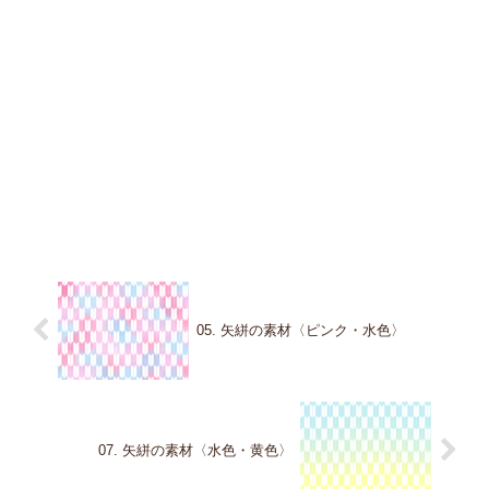
05. 矢絣の素材〈ピンク・水色〉
07. 矢絣の素材〈水色・黄色〉