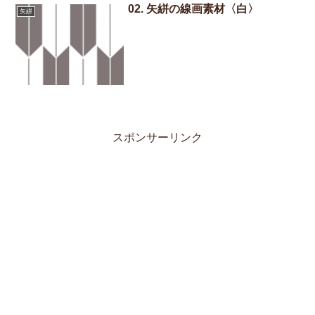
02. 矢絣の線画素材〈白〉
矢絣
スポンサーリンク