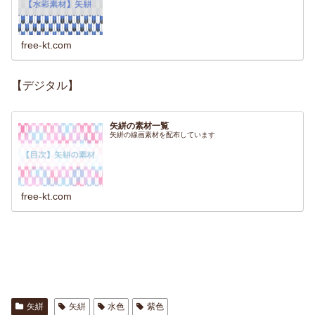
free-kt.com
【デジタル】
矢絣の素材一覧
矢絣の線画素材を配布しています
free-kt.com
矢絣
矢絣
水色
紫色