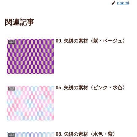
naomi
関連記事
09. 矢絣の素材〈紫・ベージュ〉
矢絣
05. 矢絣の素材〈ピンク・水色〉
矢絣
08. 矢絣の素材〈水色・紫〉
矢絣