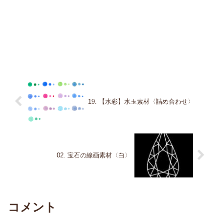
19. 【水彩】水玉素材〈詰め合わせ〉
02. 宝石の線画素材〈白〉
コメント