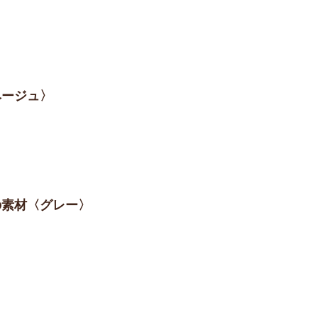
ベージュ〉
柄の素材〈グレー〉