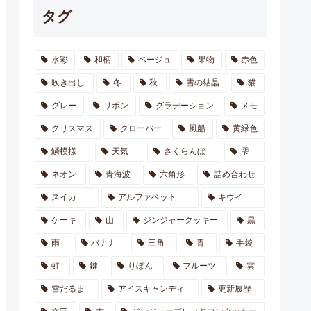
タグ
水彩
和柄
ベージュ
果物
赤色
吹き出し
冬
秋
雪の結晶
猫
グレー
リボン
グラデーション
メモ
クリスマス
クローバー
風船
黄緑色
鱗模様
天気
さくらんぼ
雫
ネオン
青海波
六角形
詰め合わせ
スイカ
アルファベット
キウイ
ケーキ
山
ジンジャークッキー
黒
雨
バナナ
三角
青
手袋
虹
鍵
りぼん
フルーツ
雲
雪だるま
アイスキャンディ
更新履歴