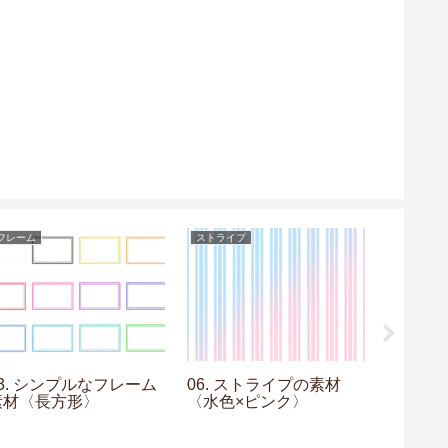
フレーム
ストライプ
利用規約
利用規
13. シンプルなフレーム
06. ストライプの素材
素材〈長方形〉
〈水色×ピンク〉