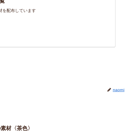
覧
材を配布しています
naomi
の素材〈茶色〉