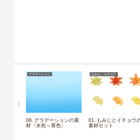
グラデーション
もみじ、イチョウ
なフレーム
08. グラデーションの素
01. もみじとイチョウ
材〈水色～青色〉
素材セット