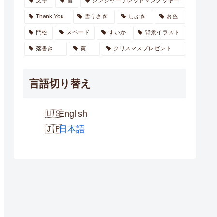
文字
雷
ジンジャーブレッドマンクッキー
Thank You
雪うさぎ
しぶき
お色
門松
スペード
すいか
背景イラスト
落書き
黄
クリスマスプレゼント
言語切り替え
English
日本語