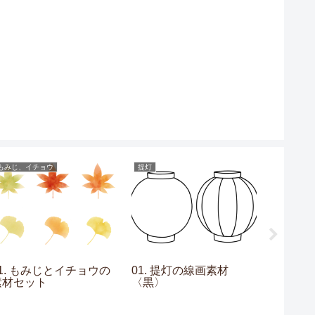
もみじ、イチョウ
提灯
フレーム
01. もみじとイチョウの
01. 提灯の線画素材
14. 
素材セット
〈黒〉
素材〈