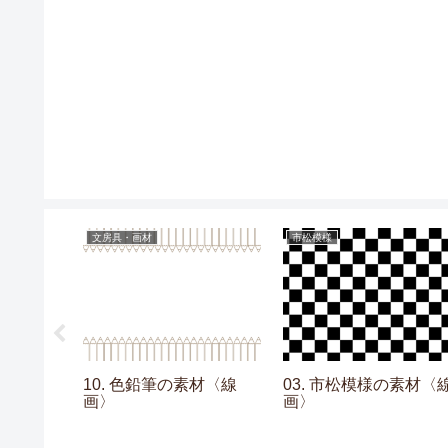
文房具・画材
市松模様
画素材
10. 色鉛筆の素材〈線
03. 市松模様の素材〈
画〉
画〉