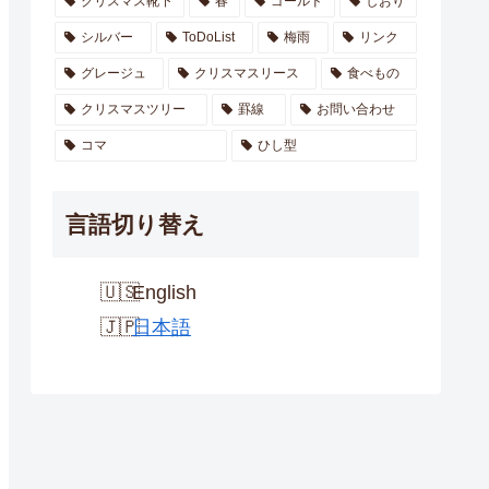
クリスマス靴下
春
ゴールド
しおり
シルバー
ToDoList
梅雨
リンク
グレージュ
クリスマスリース
食べもの
クリスマスツリー
罫線
お問い合わせ
コマ
ひし型
言語切り替え
English
日本語