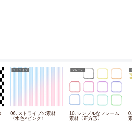
ストライプ
フレーム
線
06. ストライプの素材
10. シンプルなフレーム
〈水色×ピンク〉
素材〈正方形〉