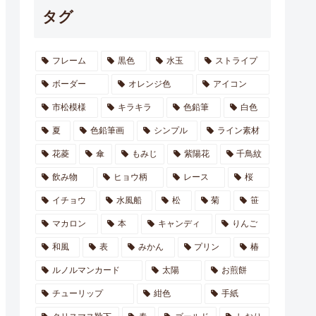
タグ
フレーム
黒色
水玉
ストライプ
ボーダー
オレンジ色
アイコン
市松模様
キラキラ
色鉛筆
白色
夏
色鉛筆画
シンプル
ライン素材
花菱
傘
もみじ
紫陽花
千鳥紋
飲み物
ヒョウ柄
レース
桜
イチョウ
水風船
松
菊
笹
マカロン
本
キャンディ
りんご
和風
表
みかん
プリン
椿
ルノルマンカード
太陽
お煎餅
チューリップ
紺色
手紙