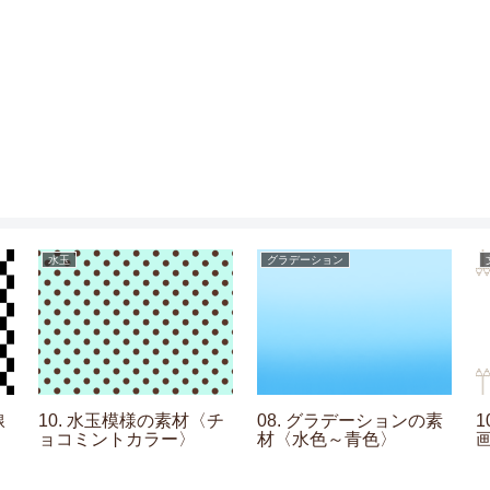
水玉
グラデーション
線
10. 水玉模様の素材〈チ
08. グラデーションの素
ョコミントカラー〉
材〈水色～青色〉