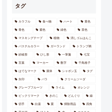
タグ
カラフル
食べ物
ハート
黄色
青色
紫色
緑色
茶色
マスキングテープ
植物
消しゴムはんこ
パステルカラー
ガーランド
トランプ柄
紗綾形
ひし形
一筆箋
七宝
言葉
マーカー
数字
千鳥格子
はてなマーク
液体
シャボン玉
タグ
矢印
バラ
クリームソーダ
グレープフルーツ
ライム
オレンジ
ビックリマーク
きのこ
どんぐり
線
切手
白湯
栗
掃除用品
四角