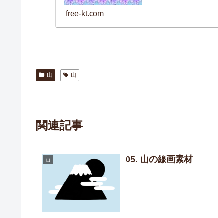
free-kt.com
山
山
関連記事
05. 山の線画素材
山