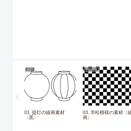
提灯
市松模様
イチョウの
01. 提灯の線画素材
03. 市松模様の素材〈
〈黒〉
画〉