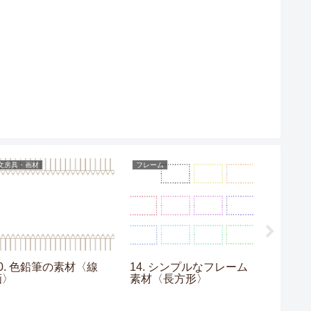
文房具・画材
フレーム
フレーム
10. 色鉛筆の素材〈線
14. シンプルなフレーム
13. 
画〉
素材〈長方形〉
素材〈