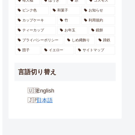
苺大福
ほうき
赤
コスモス
ピンク色
和菓子
お知らせ
カップケーキ
竹
利用規約
ティーカップ
お年玉
鏡餅
プライバシーポリシー
しめ縄飾り
蹄鉄
団子
イエロー
サイトマップ
言語切り替え
English
日本語