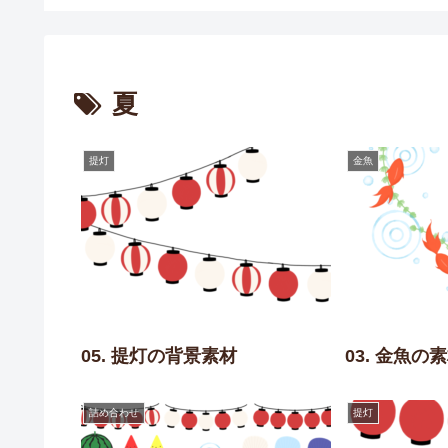
夏
提灯
金魚
05. 提灯の背景素材
03. 金魚の
詰め合わせ
提灯