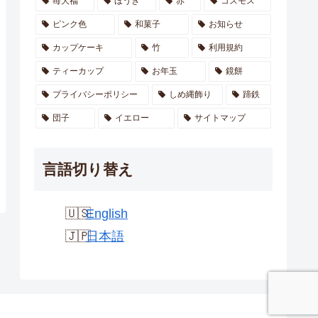
苺大福
ほうき
赤
コスモス
ピンク色
和菓子
お知らせ
カップケーキ
竹
利用規約
ティーカップ
お年玉
鏡餅
プライバシーポリシー
しめ縄飾り
蹄鉄
団子
イエロー
サイトマップ
言語切り替え
English
日本語