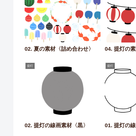
02. 夏の素材〈詰め合わせ〉
04. 提灯の
提灯
提灯
01. 提灯
02. 提灯の線画素材〈黒〉