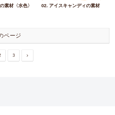
ダーの素材〈水色〉
02. アイスキャンディの素材
のページ
次
2
3
へ