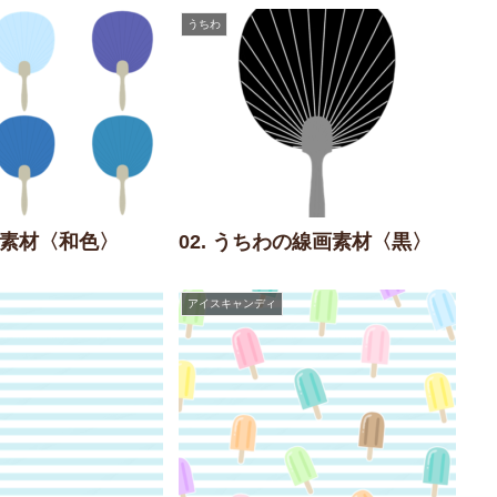
うちわ
わの素材〈和色〉
02. うちわの線画素材〈黒〉
アイスキャンディ