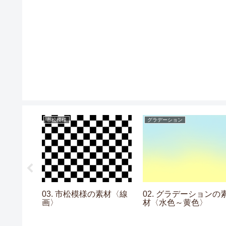
市松模様
グラデーション
なフレーム
03. 市松模様の素材〈線
02. グラデーションの
画〉
材〈水色～黄色〉