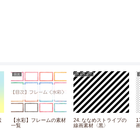
目次
ストライプ
素
【水彩】フレームの素材
24. ななめストライプの
一覧
線画素材〈黒〉