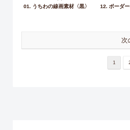
01. うちわの線画素材〈黒〉
12. ボー
次
1