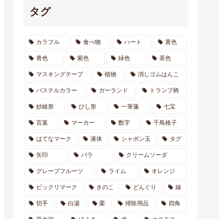
タグ
カラフル
食べ物
ハート
黄色
青色
紫色
緑色
茶色
マスキングテープ
植物
消しゴムはんこ
パステルカラー
ガーランド
トランプ柄
紗綾形
ひし形
一筆箋
七宝
言葉
マーカー
数字
千鳥格子
はてなマーク
液体
シャボン玉
タグ
矢印
バラ
クリームソーダ
グレープフルーツ
ライム
オレンジ
ビックリマーク
きのこ
どんぐり
線
切手
白湯
栗
掃除用品
四角