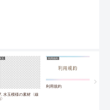
水玉
利用規約
ギンガムチ
利用規約
17. 水玉模様の素材〈線
02. 
画〉
素材〈