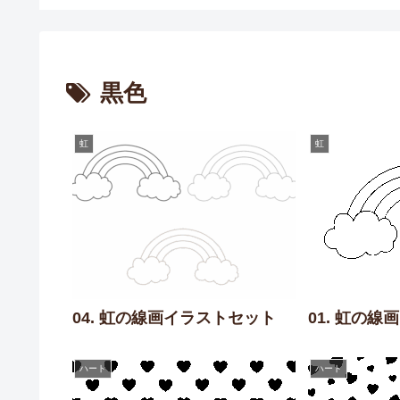
黒色
虹
虹
04. 虹の線画イラストセット
01. 虹の線
ハート
ハート