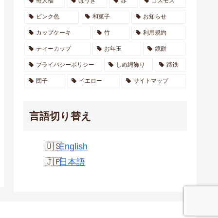
苺大福
ほうき
赤
コスモス
ピンク色
和菓子
お知らせ
カップケーキ
竹
利用規約
ティーカップ
お年玉
鏡餅
プライバシーポリシー
しめ縄飾り
蹄鉄
団子
イエロー
サイトマップ
言語切り替え
English
日本語