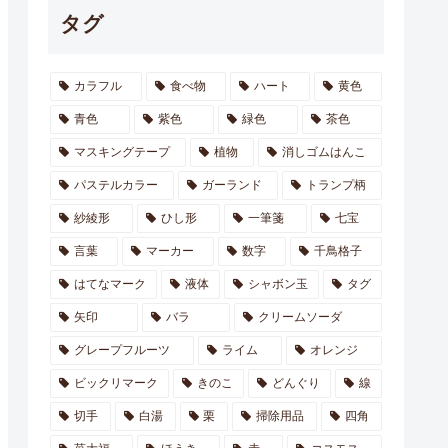
タグ
カラフル
食べ物
ハート
黄色
青色
紫色
緑色
茶色
マスキングテープ
植物
消しゴムはんこ
パステルカラー
ガーランド
トランプ柄
紗綾形
ひし形
一筆箋
七宝
言葉
マーカー
数字
千鳥格子
はてなマーク
液体
シャボン玉
タグ
矢印
バラ
クリームソーダ
グレープフルーツ
ライム
オレンジ
ビックリマーク
きのこ
どんぐり
線
切手
白湯
栗
掃除用品
四角