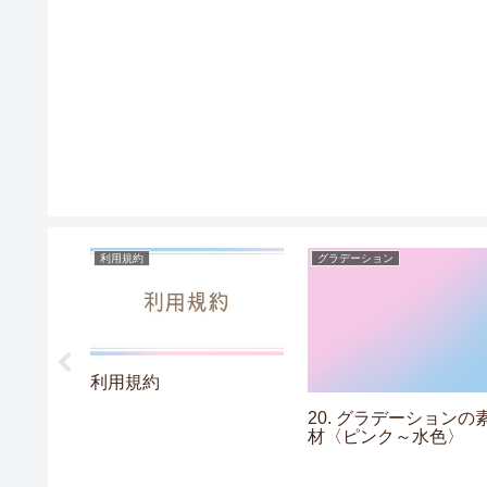
利用規約
グラデーション
利用規約
ションの素
20. グラデーションの
〉
材〈ピンク～水色〉