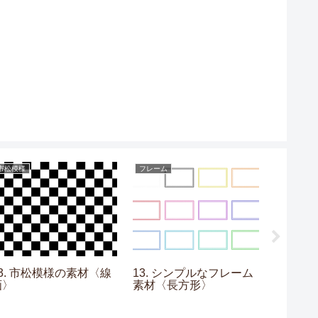
市松模様
フレーム
フレーム
03. 市松模様の素材〈線
13. シンプルなフレーム
14. 
画〉
素材〈長方形〉
素材〈