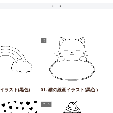
猫
画イラスト(黒色)
01. 猫の線画イラスト(黒色 )
プリン