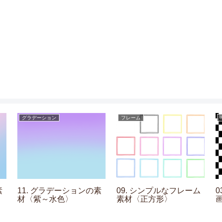
グラデーション
フレーム
素
11. グラデーションの素
09. シンプルなフレーム
材〈紫～水色〉
素材〈正方形〉