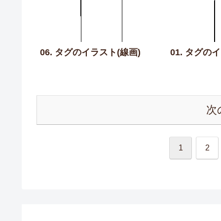
06. タグのイラスト(線画)
01. タグの
次
1
2