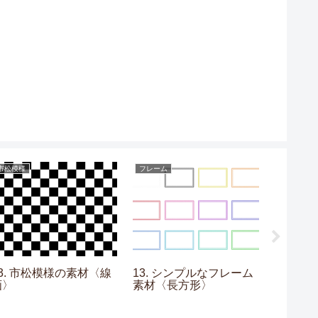
市松模様
フレーム
グラデーシ
03. 市松模様の素材〈線
13. シンプルなフレーム
08. 
画〉
素材〈長方形〉
材〈水