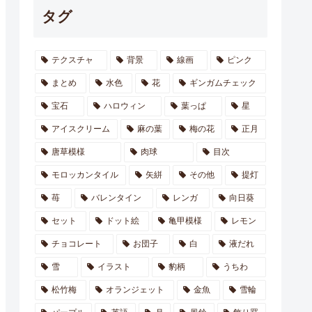
タグ
テクスチャ
背景
線画
ピンク
まとめ
水色
花
ギンガムチェック
宝石
ハロウィン
葉っぱ
星
アイスクリーム
麻の葉
梅の花
正月
唐草模様
肉球
目次
モロッカンタイル
矢絣
その他
提灯
苺
バレンタイン
レンガ
向日葵
セット
ドット絵
亀甲模様
レモン
チョコレート
お団子
白
液だれ
雪
イラスト
豹柄
うちわ
松竹梅
オランジェット
金魚
雪輪