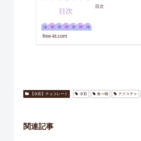
目次
free-kt.com
【水彩】チョコレート
水彩
食べ物
テクスチャ
関連記事