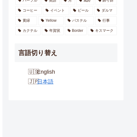
パープル
英語
月
風鈴
飾り罫
コーヒー
イベント
ビール
ダルマ
黄緑
Yellow
パステル
行事
カクテル
年賀状
Border
キスマーク
言語切り替え
English
日本語