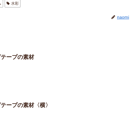
ム
水彩
naomi
グテープの素材
ングテープの素材〈横〉