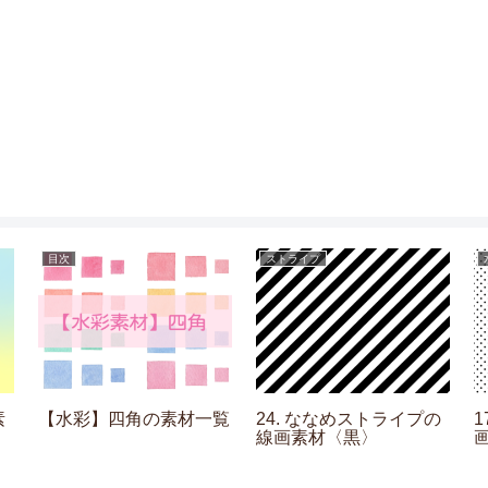
目次
ストライプ
素
【水彩】四角の素材一覧
24. ななめストライプの
線画素材〈黒〉