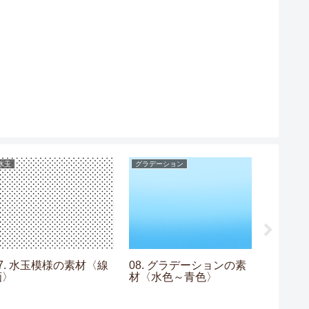
水玉
グラデーション
水玉
17. 水玉模様の素材〈線
08. グラデーションの素
10. 
画〉
材〈水色～青色〉
ョコミ