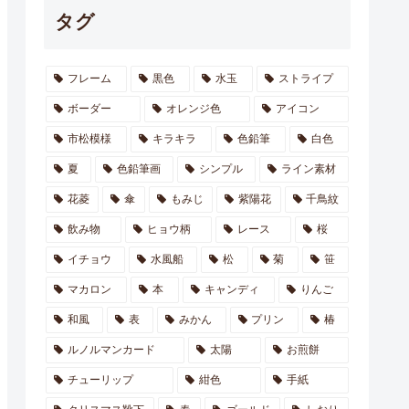
タグ
フレーム
黒色
水玉
ストライプ
ボーダー
オレンジ色
アイコン
市松模様
キラキラ
色鉛筆
白色
夏
色鉛筆画
シンプル
ライン素材
花菱
傘
もみじ
紫陽花
千鳥紋
飲み物
ヒョウ柄
レース
桜
イチョウ
水風船
松
菊
笹
マカロン
本
キャンディ
りんご
和風
表
みかん
プリン
椿
ルノルマンカード
太陽
お煎餅
チューリップ
紺色
手紙