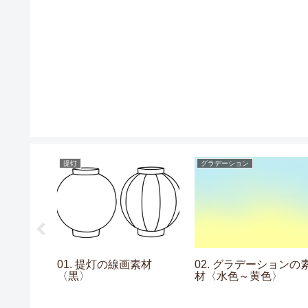
提灯
グラデーション
ムの素材
01. 提灯の線画素材
02. グラデーションの
〈黒〉
材〈水色～黄色〉