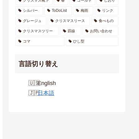
クリスマス靴下
春
ゴールド
しおり
シルバー
ToDoList
梅雨
リンク
グレージュ
クリスマスリース
食べもの
クリスマスツリー
罫線
お問い合わせ
コマ
ひし型
言語切り替え
English
日本語