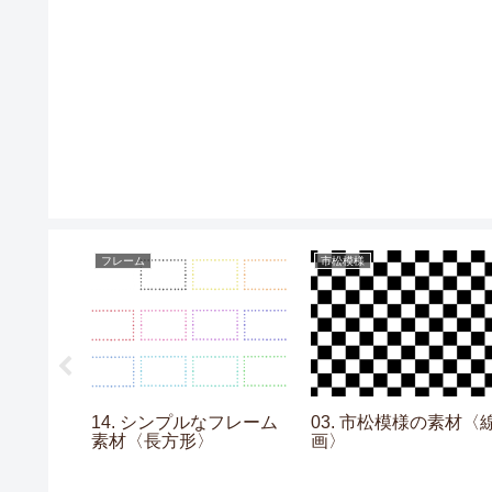
フレーム
市松模様
ションの素
14. シンプルなフレーム
03. 市松模様の素材〈
〉
素材〈長方形〉
画〉