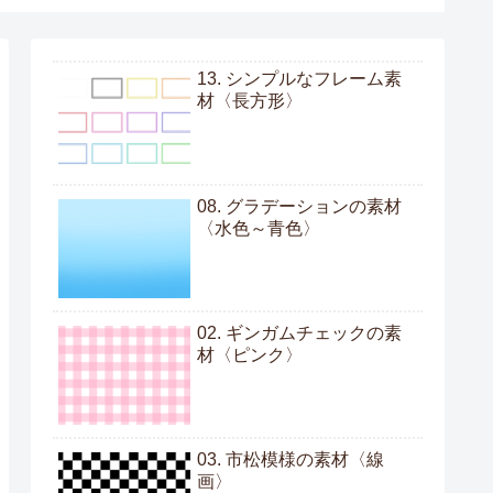
13. シンプルなフレーム素
材〈長方形〉
08. グラデーションの素材
〈水色～青色〉
02. ギンガムチェックの素
材〈ピンク〉
03. 市松模様の素材〈線
画〉