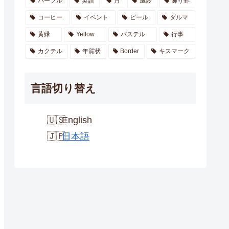
パープル
英語
月
風鈴
飾り罫
コーヒー
イベント
ビール
ダルマ
黄緑
Yellow
パステル
行事
カクテル
年賀状
Border
キスマーク
言語切り替え
English
日本語