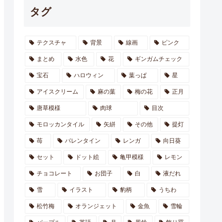
タグ
テクスチャ
背景
線画
ピンク
まとめ
水色
花
ギンガムチェック
宝石
ハロウィン
葉っぱ
星
アイスクリーム
麻の葉
梅の花
正月
唐草模様
肉球
目次
モロッカンタイル
矢絣
その他
提灯
苺
バレンタイン
レンガ
向日葵
セット
ドット絵
亀甲模様
レモン
チョコレート
お団子
白
液だれ
雪
イラスト
豹柄
うちわ
松竹梅
オランジェット
金魚
雪輪