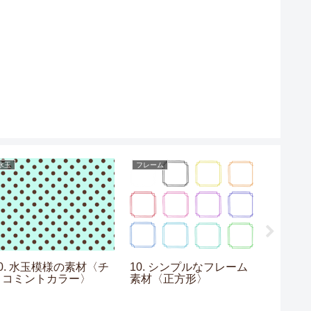
水玉
フレーム
目次
10. 水玉模様の素材〈チ
10. シンプルなフレーム
【水彩
ョコミントカラー〉
素材〈正方形〉
一覧