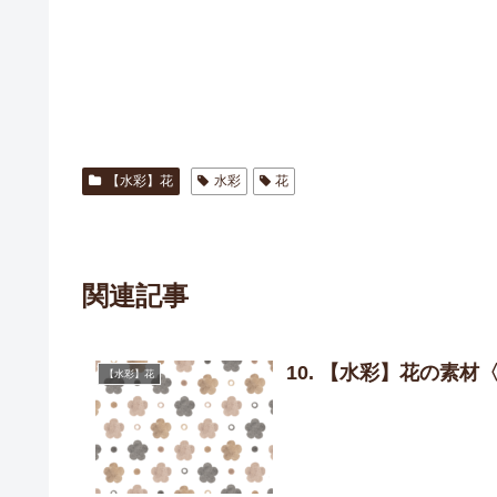
【水彩】花
水彩
花
関連記事
10. 【水彩】花の素材
【水彩】花