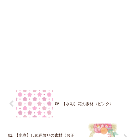
06. 【水彩】花の素材〈ピンク〉
01. 【水彩】しめ縄飾りの素材〈お正