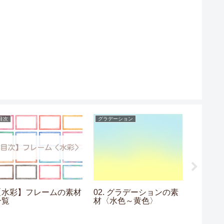
目次
グラデーション
ギンガムチ
【水彩】フレームの素材
02. グラデーションの素
02. 
一覧
材〈水色～黄色〉
素材〈