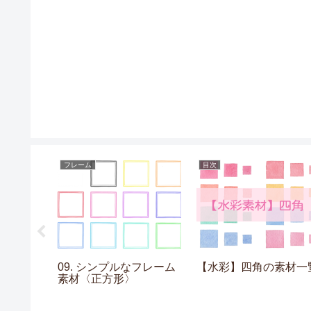
フレーム
目次
ヨーヨーの
09. シンプルなフレーム
【水彩】四角の素材一
素材〈正方形〉