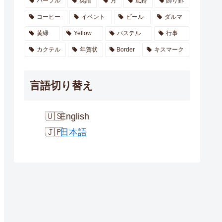
パープル
英語
月
風鈴
飾り罫
コーヒー
イベント
ビール
ダルマ
黄緑
Yellow
パステル
行事
カクテル
年賀状
Border
キスマーク
言語切り替え
English
日本語