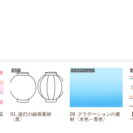
提灯
グラデーション
覧
01. 提灯の線画素材
08. グラデーションの素
〈黒〉
材〈水色～青色〉