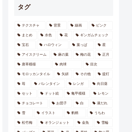
タグ
テクスチャ
背景
線画
ピンク
まとめ
水色
花
ギンガムチェック
宝石
ハロウィン
葉っぱ
星
アイスクリーム
麻の葉
梅の花
正月
唐草模様
肉球
目次
モロッカンタイル
矢絣
その他
提灯
苺
バレンタイン
レンガ
向日葵
セット
ドット絵
亀甲模様
レモン
チョコレート
お団子
白
液だれ
雪
イラスト
豹柄
うちわ
松竹梅
オランジェット
金魚
雪輪