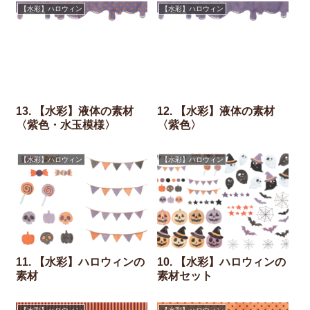
【水彩】ハロウィン
【水彩】ハロウィン
13. 【水彩】液体の素材
12. 【水彩】液体の素材
〈紫色・水玉模様〉
〈紫色〉
【水彩】ハロウィン
【水彩】ハロウィン
11. 【水彩】ハロウィンの
10. 【水彩】ハロウィンの
素材
素材セット