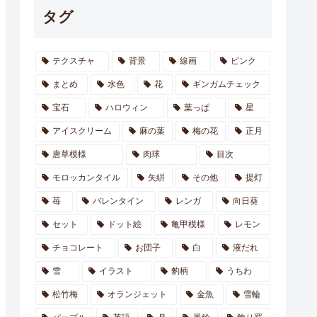
タグ
テクスチャ
背景
線画
ピンク
まとめ
水色
花
ギンガムチェック
宝石
ハロウィン
葉っぱ
星
アイスクリーム
麻の葉
梅の花
正月
唐草模様
肉球
目次
モロッカンタイル
矢絣
その他
提灯
苺
バレンタイン
レンガ
向日葵
セット
ドット絵
亀甲模様
レモン
チョコレート
お団子
白
液だれ
雪
イラスト
豹柄
うちわ
松竹梅
オランジェット
金魚
雪輪