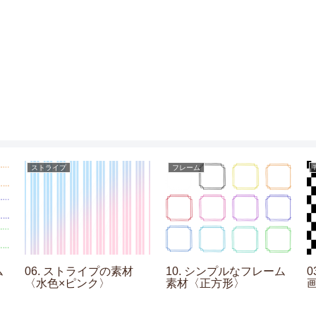
ストライプ
フレーム
ム
06. ストライプの素材
10. シンプルなフレーム
〈水色×ピンク〉
素材〈正方形〉