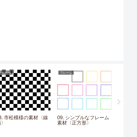
市松模様
フレーム
グラデーシ
03. 市松模様の素材〈線
09. シンプルなフレーム
08. 
画〉
素材〈正方形〉
材〈水