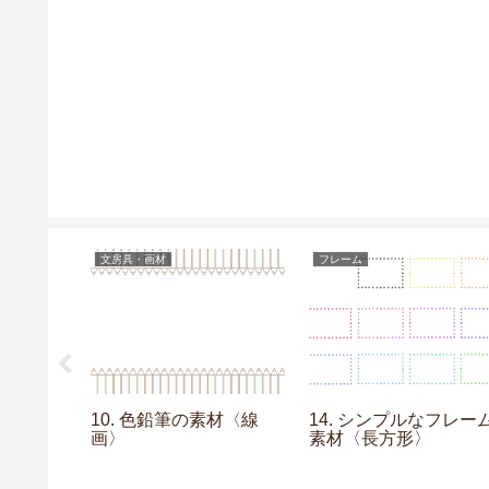
文房具・画材
フレーム
画素材
10. 色鉛筆の素材〈線
14. シンプルなフレー
画〉
素材〈長方形〉