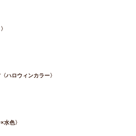
白〉
素材〈ハロウィンカラー〉
ー×水色〉