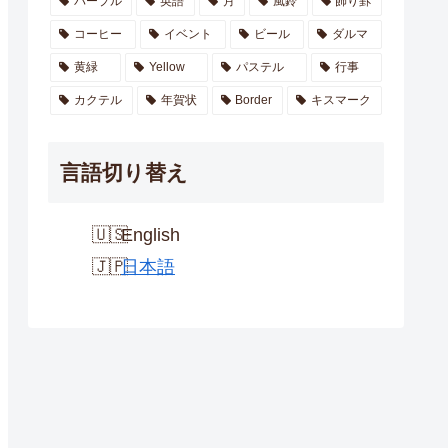
パープル
英語
月
風鈴
飾り罫
コーヒー
イベント
ビール
ダルマ
黄緑
Yellow
パステル
行事
カクテル
年賀状
Border
キスマーク
言語切り替え
English
日本語