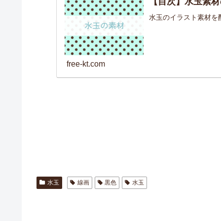
【目次】水玉素材
水玉のイラスト素材を
free-kt.com
水玉
線画
黒色
水玉