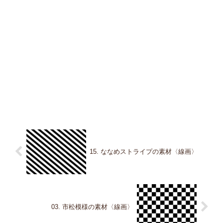
15. ななめストライプの素材〈線画〉
03. 市松模様の素材〈線画〉