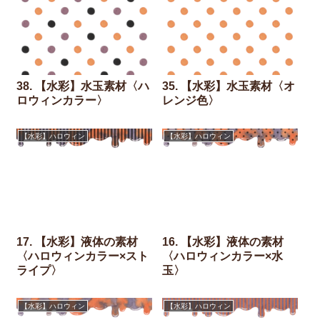
38. 【水彩】水玉素材〈ハ
35. 【水彩】水玉素材〈オ
ロウィンカラー〉
レンジ色〉
【水彩】ハロウィン
【水彩】ハロウィン
17. 【水彩】液体の素材
16. 【水彩】液体の素材
〈ハロウィンカラー×スト
〈ハロウィンカラー×水
ライプ〉
玉〉
【水彩】ハロウィン
【水彩】ハロウィン