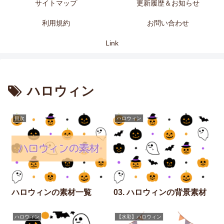
サイトマップ
更新履歴＆お知らせ
利用規約
お問い合わせ
Link
ハロウィン
目次
ハロウィン
ハロウィンの素材一覧
03. ハロウィンの背景素材
ハロウィン
【水彩】ハロウィン