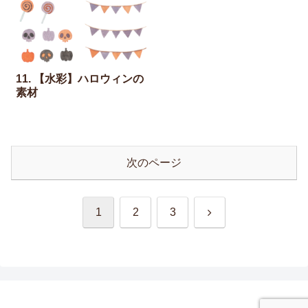
11. 【水彩】ハロウィンの
素材
次のページ
次
1
2
3
へ