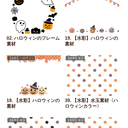
02. ハロウィンのフレーム
19. 【水彩】ハロウィンの
素材
素材
【水彩】ハロウィン
【水彩】水玉
18. 【水彩】ハロウィンの
39. 【水彩】水玉素材〈ハ
素材
ロウィンカラー〉
【水彩】水玉
【水彩】水玉