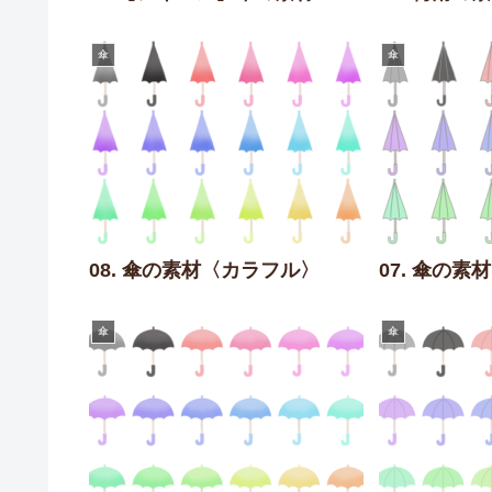
傘
傘
08. 傘の素材〈カラフル〉
07. 傘の
傘
傘