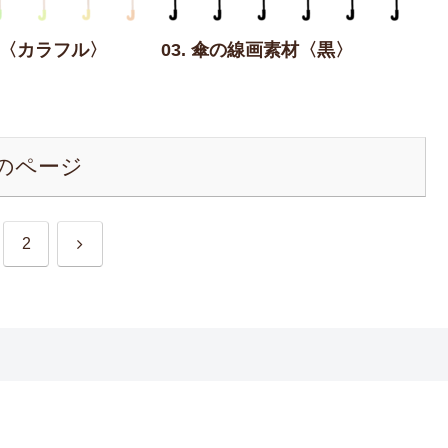
素材〈カラフル〉
03. 傘の線画素材〈黒〉
のページ
次
2
へ