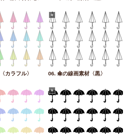
傘
素材〈カラフル〉
06. 傘の線画素材〈黒〉
傘