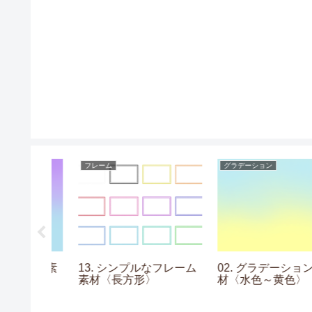
フレーム
グラデーション
ションの素
13. シンプルなフレーム
02. グラデーションの
素材〈長方形〉
材〈水色～黄色〉