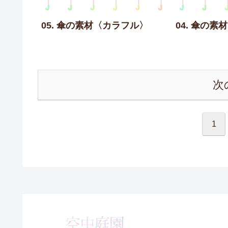
05. 傘の素材〈カラフル〉
04. 傘の
次
1