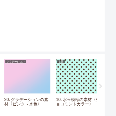
グラデーション
水玉
グラデーシ
20. グラデーションの素
10. 水玉模様の素材〈チ
08. 
材〈ピンク～水色〉
ョコミントカラー〉
材〈水