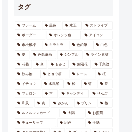
タグ
フレーム
黒色
水玉
ストライプ
ボーダー
オレンジ色
アイコン
市松模様
キラキラ
色鉛筆
白色
夏
色鉛筆画
シンプル
ライン素材
花菱
傘
もみじ
紫陽花
千鳥紋
飲み物
ヒョウ柄
レース
桜
イチョウ
水風船
松
菊
笹
マカロン
本
キャンディ
りんご
和風
表
みかん
プリン
椿
ルノルマンカード
太陽
お煎餅
チューリップ
紺色
手紙