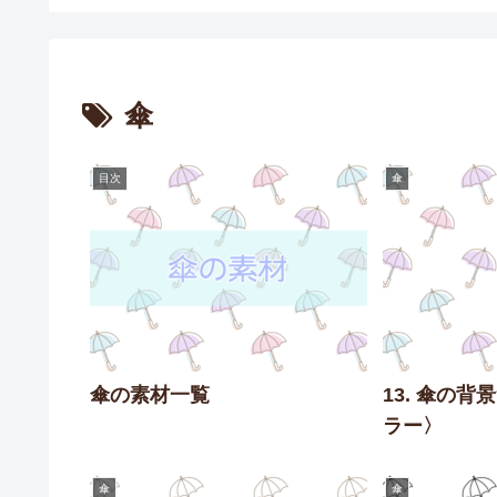
傘
目次
傘
傘の素材一覧
13. 傘の
ラー〉
傘
傘