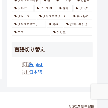
クリスマス靴下
春
ゴールド
しおり
シルバー
ToDoList
梅雨
リンク
グレージュ
クリスマスリース
食べもの
クリスマスツリー
罫線
お問い合わせ
コマ
ひし型
言語切り替え
English
日本語
© 2019 空中庭園.