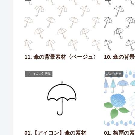
11. 傘の背景素材〈ベージュ〉
10. 傘の
【アイコン】天気
詰め合わせ
01.【アイコン】傘の素材
01. 梅雨