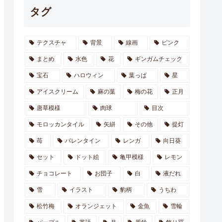
タグ
テクスチャ
背景
線画
ピンク
まとめ
水色
花
ギンガムチェック
宝石
ハロウィン
葉っぱ
星
アイスクリーム
麻の葉
梅の花
正月
唐草模様
肉球
目次
モロッカンタイル
矢絣
その他
提灯
苺
バレンタイン
レンガ
向日葵
セット
ドット絵
亀甲模様
レモン
チョコレート
お団子
白
液だれ
雪
イラスト
豹柄
うちわ
松竹梅
オランジェット
金魚
雪輪