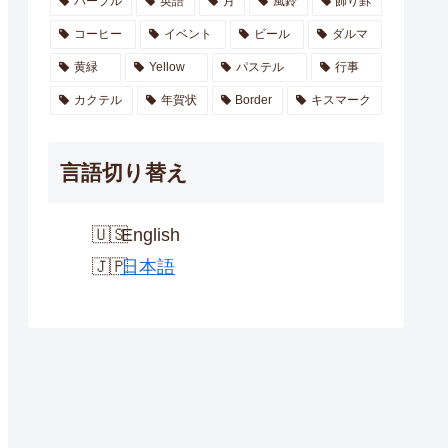
パープル
英語
月
風鈴
飾り罫
コーヒー
イベント
ビール
ダルマ
黄緑
Yellow
パステル
行事
カクテル
年賀状
Border
キスマーク
言語切り替え
English
日本語