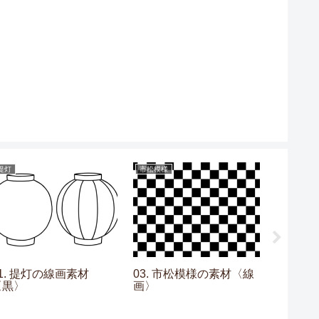
提灯
市松模様
水玉
1. 提灯の線画素材
03. 市松模様の素材〈線
10. 
〈黒〉
画〉
ョコミ